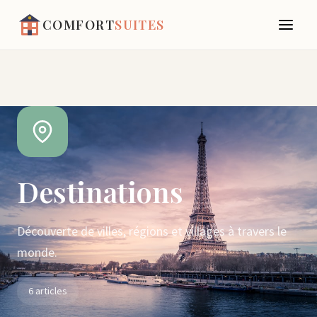
COMFORT
SUITES
Destinations
Découverte de villes, régions et villages à travers le
monde.
6 articles