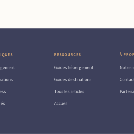
IQUES
RESSOURCES
À PRO
rgement
Guides hébergement
Notre m
nations
Guides destinations
Contac
ess
Tous les articles
Partena
tés
Accueil