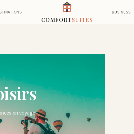
STINATIONS
BUSINESS
COMFORT
SUITES
oisirs
riences en voyage.