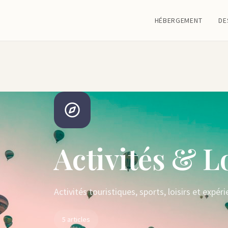
HÉBERGEMENT
DE
Activités & L
Activités touristiques, sports, loisirs et expé
5 articles